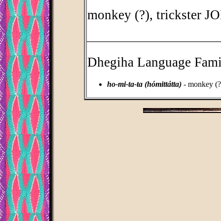
monkey (?), trickster 
_________________________________
Dhegiha Language Fami
ho-mi-ta-ta (hómittátta)
- monkey (?